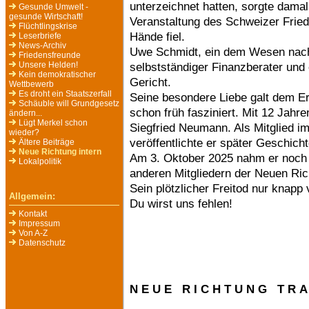
unterzeichnet hatten, sorgte damal
Gesunde Umwelt -
gesunde Wirtschaft!
Veranstaltung des Schweizer Fried
Flüchtlingskrise
Hände fiel.
Leserbriefe
News-Archiv
Uwe Schmidt, ein dem Wesen nach 
Friedensfreunde
Unsere Helden!
selbstständiger Finanzberater und 
Kein demokratischer
Gericht.
Wettbewerb
Es droht ein Staatszerfall
Seine besondere Liebe galt dem Er
Schäuble will Grundgesetz
schon früh fasziniert. Mit 12 Jahr
ändern...
Lügt Merkel schon
Siegfried Neumann. Als Mitglied i
wieder?
veröffentlichte er später Geschich
Ältere Beiträge
Neue Richtung intern
Am 3. Oktober 2025 nahm er noch a
Lokalpolitik
anderen Mitgliedern der Neuen Rich
Sein plötzlicher Freitod nur knap
Allgemein:
Du wirst uns fehlen!
Kontakt
Impressum
Von A-Z
Datenschutz
N E U E R I C H T U N G T R A