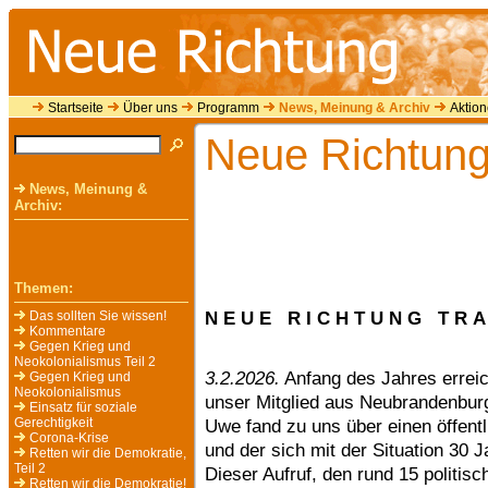
Startseite
Über uns
Programm
News, Meinung & Archiv
Aktio
Neue Richtung
News, Meinung &
Archiv:
Themen:
N E U E R I C H T U N G T R 
Das sollten Sie wissen!
Kommentare
Gegen Krieg und
Neokolonialismus Teil 2
3.2.2026.
Anfang des Jahres erreic
Gegen Krieg und
Neokolonialismus
unser Mitglied aus Neubrandenburg 
Einsatz für soziale
Gerechtigkeit
Uwe fand zu uns über einen öffentli
Corona-Krise
und der sich mit der Situation 30
Retten wir die Demokratie,
Teil 2
Dieser Aufruf, den rund 15 politis
Retten wir die Demokratie!