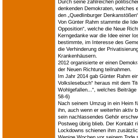
Durch seine zahlreichen politische
denkenden Demokraten, welches er 
den „Quedlinburger Denkanstößen“ 
Von Günter Rahm stammte die Idee
Opposition“, welche die Neue Rich
Kerngedanke war die Idee einer l
bestimmte, im Interesse des Geme
die Verhinderung der Privatisier
Krankenhäusern.
2012 organisierte er einen Demokr
der Neuen Richtung teilnahmen.
Im Jahr 2014 gab Günter Rahm ein 
Volkslesebuch“ heraus mit dem Ti
Wohlgefallen...“, welches Beiträge
58-6)
Nach seinem Umzug in ein Heim für
ihn, auch wenn er weiterhin aktiv 
sein nachlassendes Gehör erschwe
Postweg übrig blieb. Der Kontakt 
Lockdowns schienen ihm zusätzlic
Wenige Wochen vor seinem Tode schr