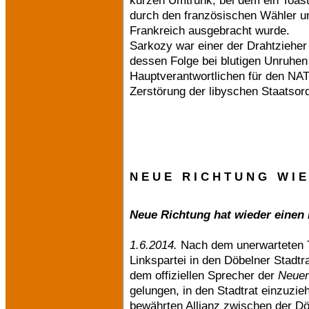
kurzen Umtrunk, bei dem ein Toast
durch den französischen Wähler und
Frankreich ausgebracht wurde.
Sarkozy war einer der Drahtzieher 
dessen Folge bei blutigen Unruhe
Hauptverantwortlichen für den NATO
Zerstörung der libyschen Staatsor
N E U E R I C H T U N G W I E
Neue Richtung hat wieder einen 
1.6.2014.
Nach dem unerwarteten T
Linkspartei in den Döbelner Stadtr
dem offiziellen Sprecher der
Neuen
gelungen, in den Stadtrat einzuzi
bewährten Allianz zwischen der Dö