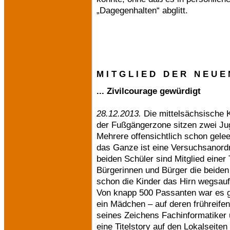
„Dagegenhalten“ abglitt.
M I T G L I E D D E R N E U E 
... Zivilcourage gewürdigt
28.12.2013.
Die mittelsächsische K
der Fußgängerzone sitzen zwei Juge
Mehrere offensichtlich schon gele
das Ganze ist eine Versuchsanordn
beiden Schüler sind Mitglied einer
Bürgerinnen und Bürger die beiden
schon die Kinder das Hirn wegsauf
Von knapp 500 Passanten war es ge
ein Mädchen – auf deren frühreif
seines Zeichens Fachinformatiker 
eine Titelstory auf den Lokalseite